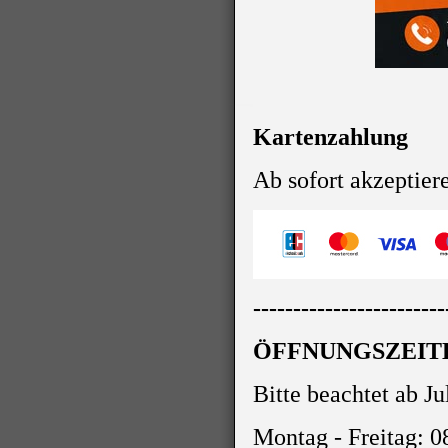
Kartenzahlung
Ab sofort akzeptier
------------------------
ÖFFNUNGSZEIT
Bitte beachtet ab J
Montag - Freitag: 0