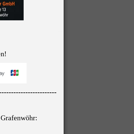
en!
------------------------
t Grafenwöhr: